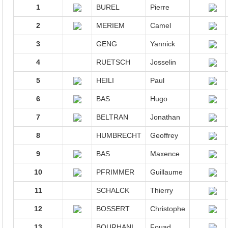
1
BUREL
Pierre
2
MERIEM
Camel
3
GENG
Yannick
4
RUETSCH
Josselin
5
HEILI
Paul
6
BAS
Hugo
7
BELTRAN
Jonathan
8
HUMBRECHT
Geoffrey
9
BAS
Maxence
10
PFRIMMER
Guillaume
11
SCHALCK
Thierry
12
BOSSERT
Christophe
13
BOURHANI
Fouad