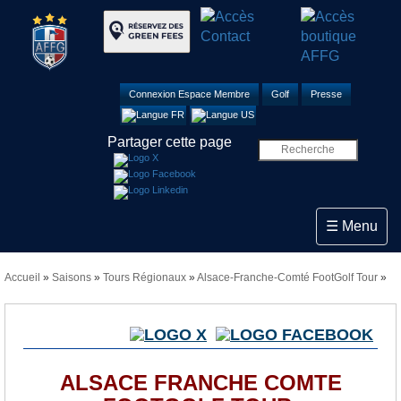
Connexion Espace Membre
Golf
Presse
Partager cette page
Toggle navi
☰ Menu
Accueil
»
Saisons
»
Tours Régionaux
»
Alsace-Franche-Comté FootGolf Tour
»
ALSACE FRANCHE COMTE