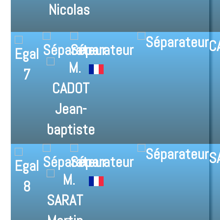
C
7
S
8