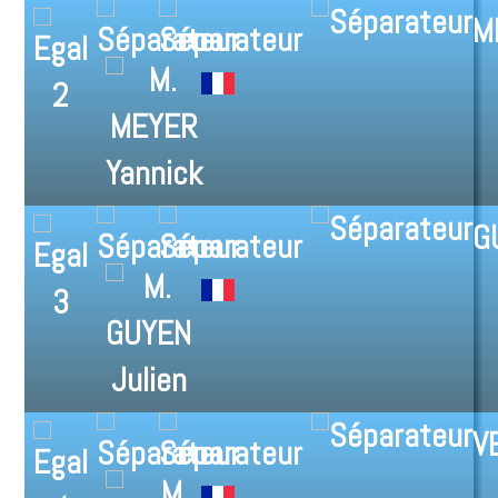
M
2
G
3
V