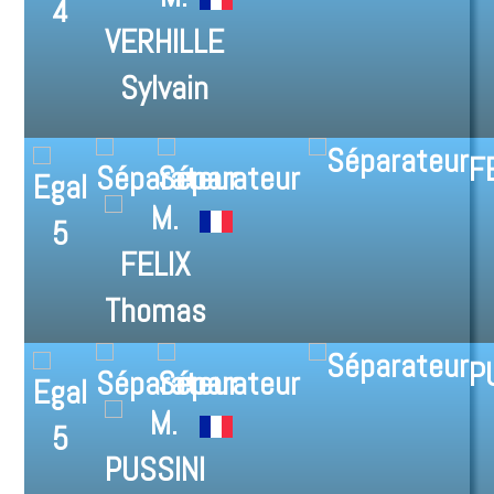
4
F
5
P
5