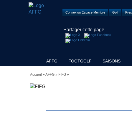
Connexion Espace Membre
Golf
Pres
Partager cette page
AFFG
FOOTGOLF
SAISONS
Accueil
»
AFFG
»
FIFG
»