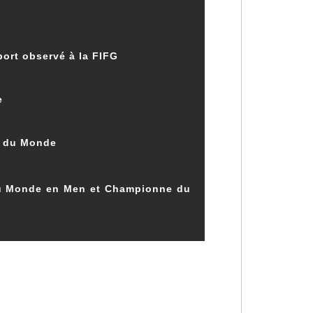
sport observé à la FIFG
e
ne du Monde
du Monde en Men et Championne du