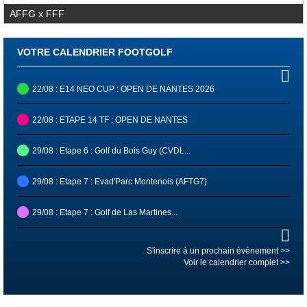
AFFG x FFF
VOTRE CALENDRIER FOOTGOLF
22/08 : E14 NEO CUP : OPEN DE NANTES 2026
22/08 : ETAPE 14 TF : OPEN DE NANTES
29/08 : Etape 6 : Golf du Bois Guy (CVDL...
29/08 : Etape 7 : Evad'Parc Montenois (AFTG7)
29/08 : Etape 7 : Golf de Las Martines...
29/08 : Etape 6 : Golf de Cergy-Vauréal...
S'inscrire à un prochain évènement >>
Voir le calendrier complet >>
05/09 : ETAPE 15 : OPEN D'ALBON 2026
05/09 : E15 NEO CUP : OPEN D'ALBON 2026