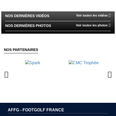
05/09 : ETAPE 15 TF : OPEN D'ALBON
NOS DERNIÈRES VIDÉOS
Voir toutes les vidéos
12/09 : ETAPE 16 : OPEN DE LA VALSERINE...
NOS DERNIÈRES PHOTOS
Voir toutes les photos
12/09 : E16 NEO CUP : OPEN DE LA VALSERINE...
19/09 : E17 NEO CUP : OPEN DU BOIS GUY...
NOS PARTENAIRES
26/09 : ETAPE 18 TF : OPEN DE CLAIRIS
26/09 : ETAPE 18 : OPEN DE CLAIRIS 2026
26/09 : E18 NEO CUP : OPEN DE CLAIRIS 2026
03/10 : ETAPE 19 TF : OPEN DE BEZANNES
03/10 : E19 NEO CUP : OPEN DE BEZANNES...
AFFG - FOOTGOLF FRANCE
10/10 : Etape 8 : Les Greens d'Eugenie...