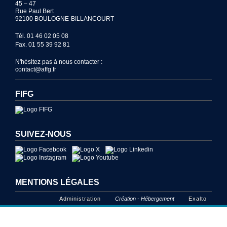
45 – 47
Rue Paul Bert
92100 BOULOGNE-BILLANCOURT
10/10 : Etape 8 : Golf de Menneville (IDFFGT...
Tél. 01 46 02 05 08
Fax. 01 55 39 92 81
10/10 : Etape 8 : Golf de Menneville (CLFGT...
N'hésitez pas à nous contacter :
11/10 : Etape 8 : Golf du Fort (AFTG 8)
contact@affg.fr
17/10 : E20 NEO CUP : OPEN DE ROUFFACH...
FIFG
17/10 : ETAPE 20 TF : OPEN DE ROUFFACH
SUIVEZ-NOUS
17/10 : ETAPE 20 : OPEN DE ROUFFACH 2026
24/10 : E21 NEO CUP : OPEN DE BORDEAUX...
MENTIONS LÉGALES
24/10 : ETAPE 21 : OPEN DE BORDEAUX 2026
Administration
Création - Hébergement
Exalto
24/10 : ETAPE 21 TF : OPEN DE BORDEAUX