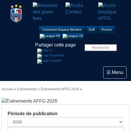
Connexion Espace Membre
Golf
Presse
Partager cette page
Toggle navi
☰ Menu
Accueil
»
Evénements
»
Événements AFFG 2026
»
Période de publication