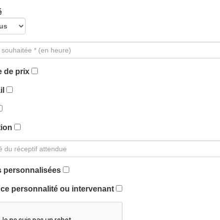
é
 de prix
il
tion
 personnalisées
ce personnalité ou intervenant