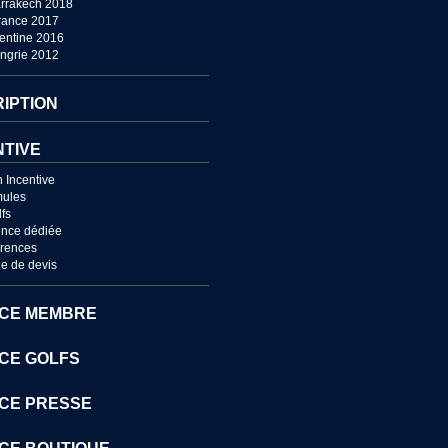
rrakech 2018
France 2017
entine 2016
ngrie 2012
RIPTION
NTIVE
n Incentive
mules
lfs
nce dédiée
érences
 de devis
CE MEMBRE
CE GOLFS
CE PRESSE