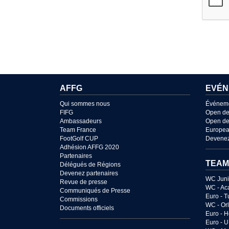
AFFG
EVÉN
Qui sommes nous
Événem
FIFG
Open de
Ambassadeurs
Open de
Team France
Europea
FootGolf CUP
Devenez
Adhésion AFFG 2020
Partenaires
TEAM
Délégués de Régions
Devenez partenaires
WC Juni
Revue de presse
WC - Ac
Communiqués de Presse
Euro - T
Commissions
WC - Or
Documents officiels
Euro - 
Euro - 