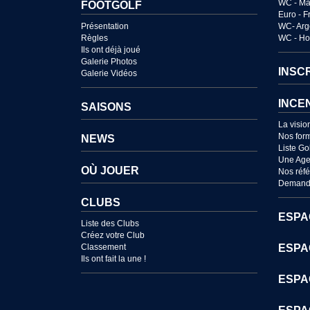
WC - Ma
FOOTGOLF
Euro - 
Présentation
WC- Arg
Règles
WC - Ho
Ils ont déjà joué
Galerie Photos
INSC
Galerie Vidéos
INCE
SAISONS
La visio
Nos for
NEWS
Liste Go
Une Age
OÙ JOUER
Nos réf
Demande
CLUBS
ESPA
Liste des Clubs
Créez votre Club
Classement
ESPA
Ils ont fait la une !
ESPA