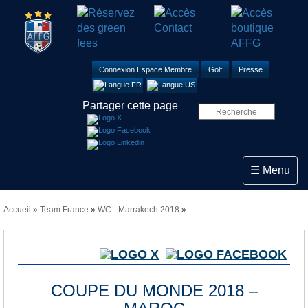
Connexion Espace Membre
Golf
Presse
Partager cette page
Toggle navi
☰ Menu
Accueil
»
Team France
»
WC - Marrakech 2018
»
COUPE DU MONDE 2018 –