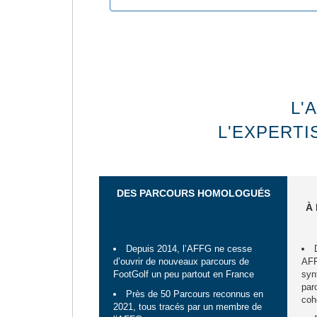
L'
L'EXPERTI
DES PARCOURS HOMOLOGUÉS
À
Depuis 2014, l’AFFG ne cesse
d’ouvrir de nouveaux parcours de
AFF
FootGolf un peu partout en France
syn
par
Près de 50 Parcours reconnus en
coh
2021, tous tracés par un membre de