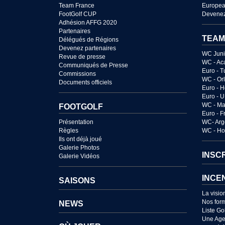
Team France
Europea
FootGolf CUP
Devenez
Adhésion AFFG 2020
Partenaires
TEAM
Délégués de Régions
Devenez partenaires
WC Juni
Revue de presse
WC - Ac
Communiqués de Presse
Euro - T
Commissions
WC - Or
Documents officiels
Euro - 
Euro - 
WC - Ma
FOOTGOLF
Euro - 
Présentation
WC- Arg
Règles
WC - Ho
Ils ont déjà joué
Galerie Photos
INSC
Galerie Vidéos
INCE
SAISONS
La visio
Nos for
NEWS
Liste Go
Une Age