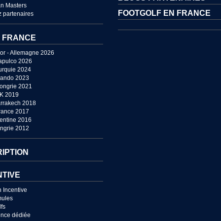
n Masters
FOOTGOLF EN FRANCE
 partenaires
 FRANCE
or - Allemagne 2026
apulco 2026
urquie 2024
lando 2023
Hongrie 2021
UK 2019
rrakech 2018
France 2017
entine 2016
ngrie 2012
RIPTION
NTIVE
n Incentive
mules
lfs
nce dédiée