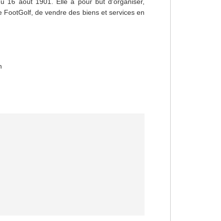
du 16 août 1901. Elle a pour but d'organiser,
e FootGolf, de vendre des biens et services en
n