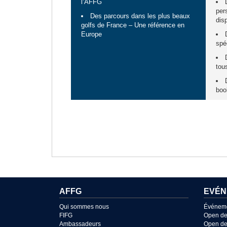
l’AFFG
per
Des parcours dans les plus beaux
dis
golfs de France – Une référence en
Europe
spé
tou
boo
AFFG
EVÉN
Qui sommes nous
Événem
FIFG
Open de
Ambassadeurs
Open de