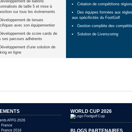
Développement de ballons
Création de compétitions région
sonnalisés de taille 5 et mise à
position sur tous les évènements
Des équipes formées aux règles
aux spécificités du FootGolf
Développement de tenues
cifiques avec son équipementier
Gestion complète des compétit
Développement de score cards de
Solution de Liverscoring
s ses parcours adhérents
Développement d’une solution de
king en ligne
EMENTS
WORLD CUP 2026
ents AFFG 2026
 France
 France 2016
BLOGS PARTENAIRES