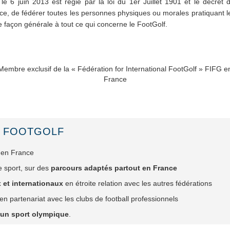
le 6 juin 2013 est régie par la loi du 1er Juillet 1901 et le décret 
e, de fédérer toutes les personnes physiques ou morales pratiquant l
e façon générale à tout ce qui concerne le FootGolf.
Membre exclusif de la « Fédération for International FootGolf » FIFG e
France
E FOOTGOLF
s en France
e sport, sur des
parcours adaptés partout en France
 et internationaux
en étroite relation avec les autres fédérations
en partenariat avec les clubs de football professionnels
 un sport olympique
.