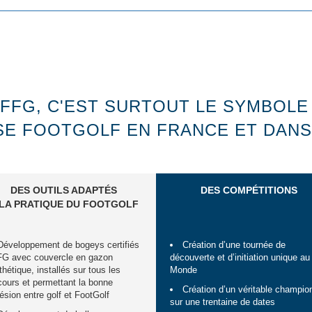
AFFG, C'EST SURTOUT LE SYMBOLE
SE FOOTGOLF EN FRANCE ET DAN
DES OUTILS ADAPTÉS
DES COMPÉTITIONS
 LA PRATIQUE DU FOOTGOLF
Développement de bogeys certifiés
Création d’une tournée de
G avec couvercle en gazon
découverte et d’initiation unique au
thétique, installés sur tous les
Monde
cours et permettant la bonne
Création d’un véritable champio
ésion entre golf et FootGolf
sur une trentaine de dates