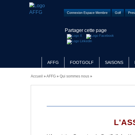
Connexion Espace Membre
Golf
Pres
Partager cette page
AFFG
FOOTGOLF
SAISONS
Accueil
»
AFFG
»
Qui sommes nous
»
L'AS