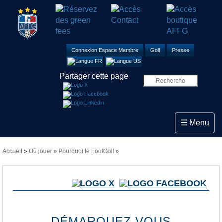
Connexion Espace Membre
Golf
Presse
Partager cette page
Toggle navi
☰ Menu
Accueil
»
Où jouer
»
Pourquoi le FootGolf
»
DÉMARQUEZ VOUS