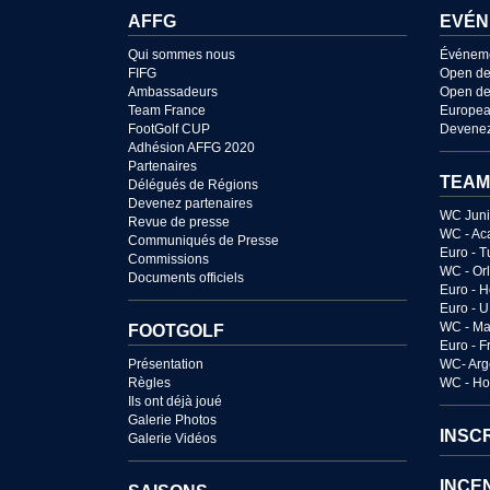
AFFG
EVÉN
Qui sommes nous
Événem
FIFG
Open de
Ambassadeurs
Open de
Team France
Europea
FootGolf CUP
Devenez
Adhésion AFFG 2020
Partenaires
TEAM
Délégués de Régions
Devenez partenaires
WC Juni
Revue de presse
WC - Ac
Communiqués de Presse
Euro - T
Commissions
WC - Or
Documents officiels
Euro - 
Euro - 
WC - Ma
FOOTGOLF
Euro - 
Présentation
WC- Arg
Règles
WC - Ho
Ils ont déjà joué
Galerie Photos
INSC
Galerie Vidéos
INCE