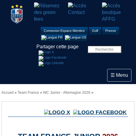
Connexion Espace Membre
Golf
Presse
Partager cette page
Toggle navi
☰ Menu
Accueil
»
Team France
»
WC Junior - Allemagne 2026
»