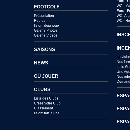
Euro - 
WC - Ma
FOOTGOLF
Euro - 
Présentation
WC- Arg
Règles
WC - Ho
Ils ont déjà joué
Galerie Photos
INSC
Galerie Vidéos
INCE
SAISONS
La visio
Nos for
NEWS
Liste Go
Une Age
OÙ JOUER
Nos réf
Demande
CLUBS
ESPA
Liste des Clubs
Créez votre Club
Classement
ESPA
Ils ont fait la une !
ESPA