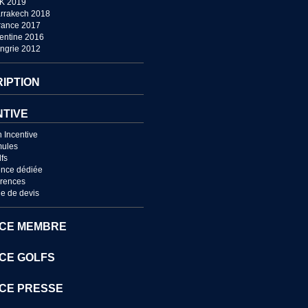
UK 2019
rrakech 2018
France 2017
entine 2016
ngrie 2012
RIPTION
NTIVE
n Incentive
mules
lfs
nce dédiée
érences
 de devis
CE MEMBRE
CE GOLFS
CE PRESSE