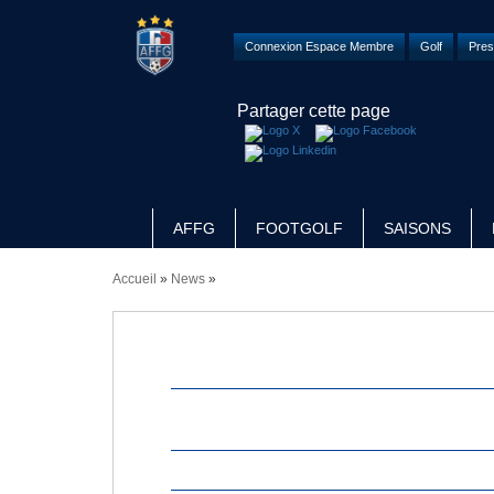
Connexion Espace Membre
Golf
Pres
Partager cette page
AFFG
FOOTGOLF
SAISONS
Accueil
»
News
»