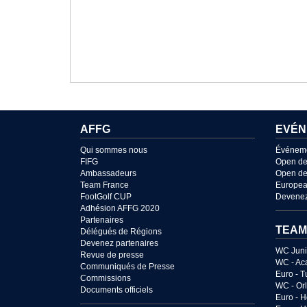
AFFG
EVÉN
Qui sommes nous
Événem
FIFG
Open de
Ambassadeurs
Open de
Team France
Europea
FootGolf CUP
Devenez
Adhésion AFFG 2020
Partenaires
TEAM
Délégués de Régions
Devenez partenaires
WC Juni
Revue de presse
WC - Ac
Communiqués de Presse
Euro - T
Commissions
WC - Or
Documents officiels
Euro - 