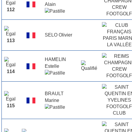
Alain
112
SELO Olivier
113
HAMELIN
Estelle
114
BRAULT
Marine
115