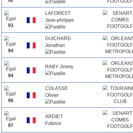
92
LAFOREST
Jean-philippe
93
GUICHARD
Jonathan
94
RABY Jimmy
94
COLASSE
Olivier
96
ARDIET
Fabrice
97