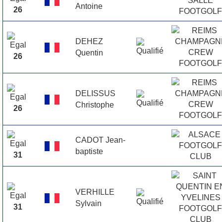
Antoine
26
DEHEZ
Quentin
26
DELISSUS
Christophe
26
CADOT Jean-
baptiste
31
VERHILLE
Sylvain
31