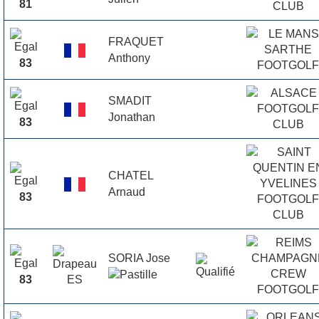
81
FRAQUET
Anthony
83
SMADIT
Jonathan
83
CHATEL
Arnaud
83
SORIA Jose
83