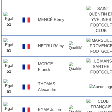
MENCÉ Rémy
51
HETRU Rémy
51
MORGE
Franck
51
THOMAS
Alexandre
51
EYMA Julien