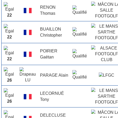
RENON
Thomas
22
BUAILLON
Christopher
22
POIRIER
Gaëtan
22
PARAGE Alain
26
LECORNUÉ
Tony
26
DELECLUSE