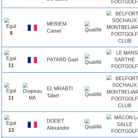
MERIEM
Camel
8
PATARD Gael
11
EL MRABTI
Tabet
11
DODET
Alexandre
13