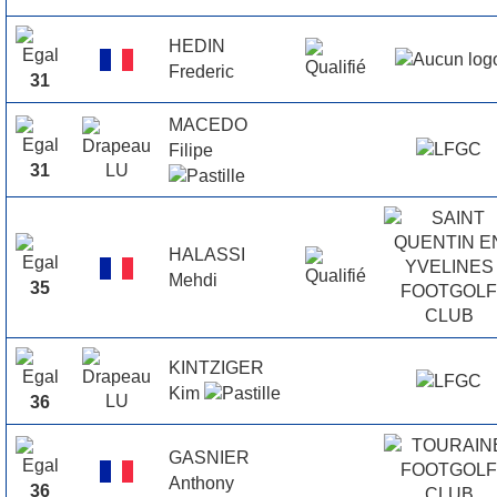
HEDIN
Frederic
31
MACEDO
Filipe
31
HALASSI
Mehdi
35
KINTZIGER
Kim
36
GASNIER
Anthony
36