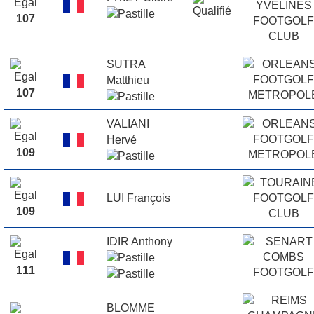
107
SUTRA
Matthieu
107
VALIANI
Hervé
109
LUI François
109
IDIR Anthony
111
BLOMME