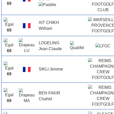
69
AIT CHIKH
William
69
LOGELING
Jean Claude
69
SIKLI Jerome
69
BEN FAKIR
Chahid
69