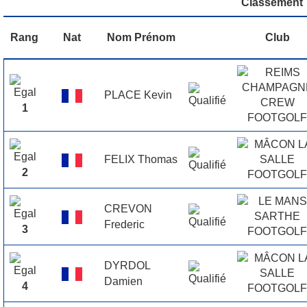
Classement
Rang
Nat
Nom Prénom
Club
PLACE Kevin
1
FELIX Thomas
2
CREVON
Frederic
3
DYRDOL
Damien
4