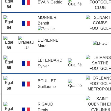
EVAIN Cedric
64
MONNIER
Benoit
64
DEPIENNE
Marc
69
LÉTENDARD
Sylver
69
BOULLET
Guillaume
69
RIGAUD
Denis