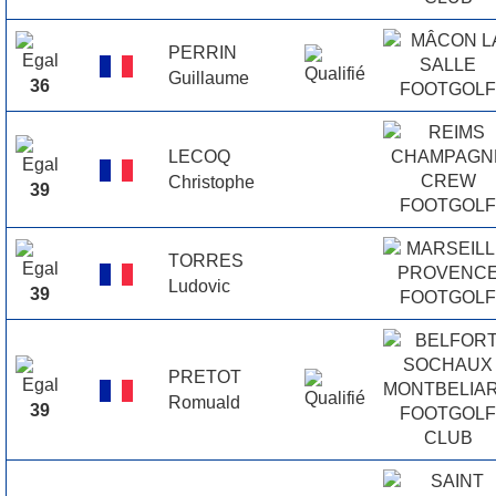
PERRIN
Guillaume
36
LECOQ
Christophe
39
TORRES
Ludovic
39
PRETOT
Romuald
39