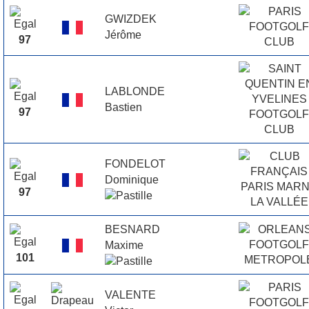
GWIZDEK
Jérôme
97
LABLONDE
Bastien
97
FONDELOT
Dominique
97
BESNARD
Maxime
101
VALENTE