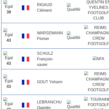
RIGAUD
Clément
39
WARSEMANN
Florian
43
SCHULZ
François-
43
xavier
GOUT Yohann
43
LEBRANCHU
Quentin