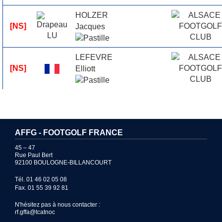
HOLZER
[NS]
Jacques
LEFEVRE
[NS]
Elliott
AFFG - FOOTGOLF FRANCE
45 – 47
Rue Paul Bert
92100 BOULOGNE-BILLANCOURT
Tél. 01 46 02 05 08
Fax. 01 55 39 92 81
N'hésitez pas à nous contacter :
rf.gffa@tcatnoc