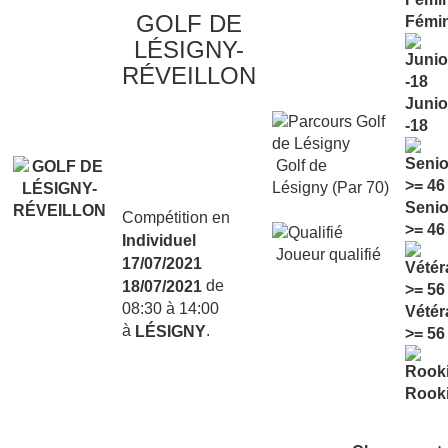
GOLF DE
Fémi
LÉSIGNY-
RÉVEILLON
Junio
-18
Golf de
Lésigny (Par 70)
Senio
Compétition en
>= 46
Individuel
Joueur qualifié
17/07/2021
de
18/07/2021
08:30 à 14:00
Vétér
à
.
LÉSIGNY
>= 56
Rook