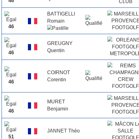
46
BATTIGELLI
Romain
46
GREUGNY
Quentin
46
COIRNOT
Corentin
46
MURET
Benjamin
46
JANNET Théo
51