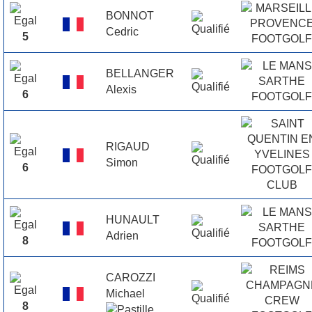
BONNOT
Cedric
5
BELLANGER
Alexis
6
RIGAUD
Simon
6
HUNAULT
Adrien
8
CAROZZI
Michael
8