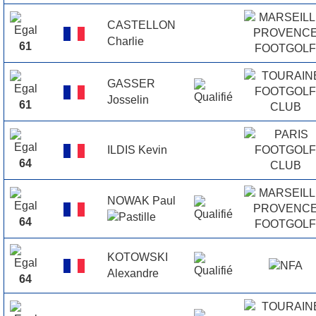
CASTELLON
Charlie
61
GASSER
Josselin
61
ILDIS Kevin
64
NOWAK Paul
64
KOTOWSKI
Alexandre
64