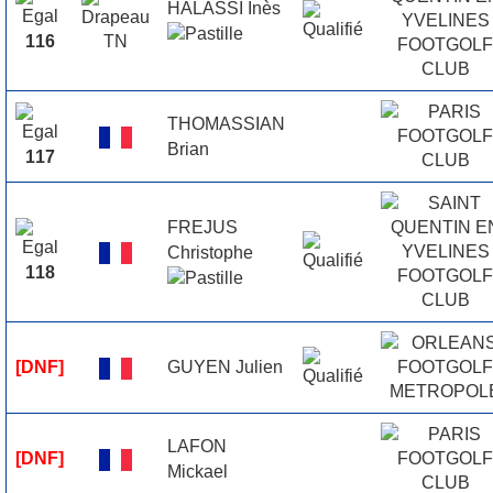
HALASSI Inès
116
THOMASSIAN
Brian
117
FREJUS
Christophe
118
GUYEN Julien
[DNF]
LAFON
[DNF]
Mickael