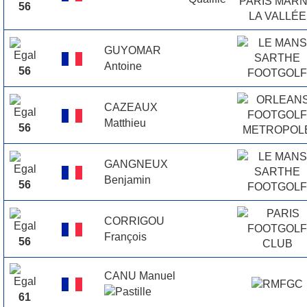
56
GUYOMAR
Antoine
56
CAZEAUX
Matthieu
56
GANGNEUX
Benjamin
56
CORRIGOU
François
56
CANU Manuel
61