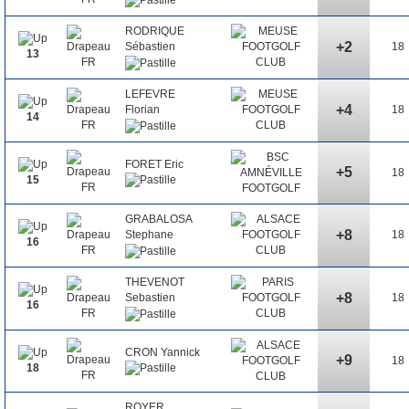
RODRIQUE
+2
18
Sébastien
13
LEFEVRE
+4
18
Florian
14
FORET Eric
+5
18
15
GRABALOSA
+8
18
Stephane
16
THEVENOT
+8
18
Sebastien
16
CRON Yannick
+9
18
18
ROYER