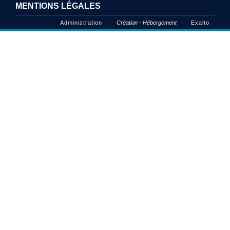
MENTIONS LÉGALES
Administration
Création - Hébergement
Exalto