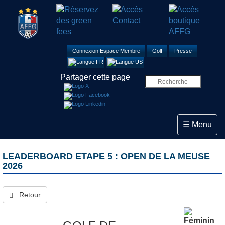
Connexion Espace Membre
Golf
Presse
Partager cette page
Toggle navi
☰ Menu
LEADERBOARD ETAPE 5 : OPEN DE LA MEUSE
2026
Retour