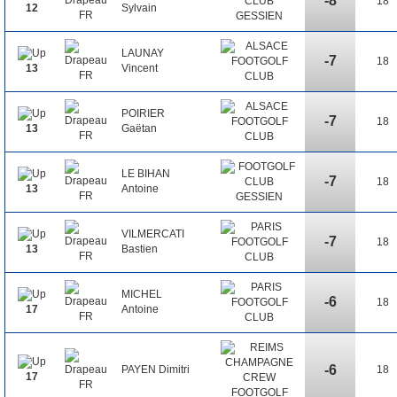
-8
18
Sylvain
12
LAUNAY
-7
18
Vincent
13
POIRIER
-7
18
Gaëtan
13
LE BIHAN
-7
18
Antoine
13
VILMERCATI
-7
18
Bastien
13
MICHEL
-6
18
Antoine
17
-6
18
PAYEN Dimitri
17