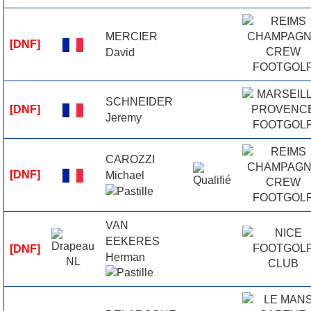
MERCIER
[DNF]
David
SCHNEIDER
[DNF]
Jeremy
CAROZZI
[DNF]
Michael
VAN
EEKERES
[DNF]
Herman