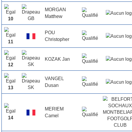
MORGAN
Matthew
10
POU
Christopher
11
KOZAK Jan
12
VANGEL
Dusan
13
MERIEM
Camel
14