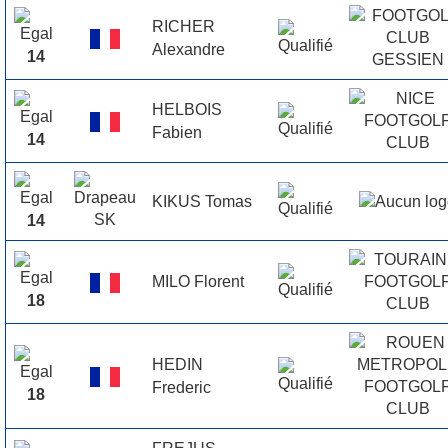
RICHER
Alexandre
14
HELBOIS
Fabien
14
KIKUS Tomas
14
MILO Florent
18
HEDIN
Frederic
18