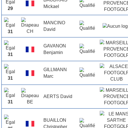
Mickael
29
MANCINO
David
31
GAVANON
Benjamin
31
GILLMANN
Marc
31
AERTS David
31
BUAILLON
Christopher