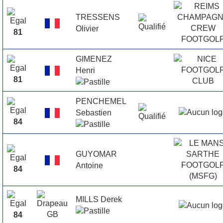
TRESSENS
Olivier
81
GIMENEZ
Henri
81
PENCHEMEL
Sebastien
84
GUYOMAR
Antoine
84
MILLS Derek
84