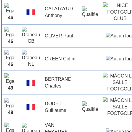
CALATAYUD
Anthony
46
OLIVER Paul
46
GREEN Collin
46
BERTRAND
Charles
49
DODET
Guillaume
49
VAN
EEKERES