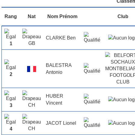
Classe
Rang
Nat
Nom Prénom
Club
CLARKE Ben
1
BALESTRA
Antonio
2
HUBER
Vincent
3
JACOT Lionel
4