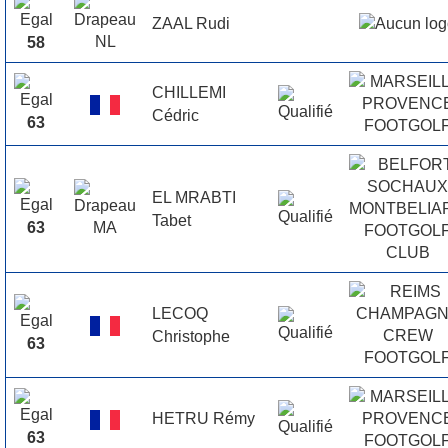
ZAAL Rudi
58
CHILLEMI
Cédric
63
EL MRABTI
Tabet
63
LECOQ
Christophe
63
HETRU Rémy
63