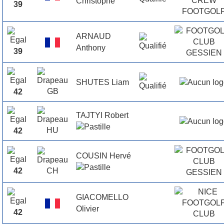
Christophe
39
ARNAUD
Anthony
39
SHUTES Liam
42
TAJTYI Robert
42
COUSIN Hervé
42
GIACOMELLO
Olivier
42