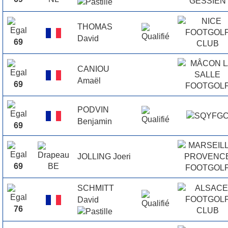
THOMAS
David
69
CANIOU
Amaël
69
PODVIN
Benjamin
69
JOLLING Joeri
69
SCHMITT
David
76