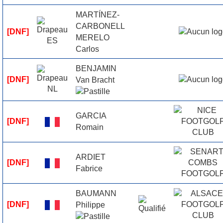
MARTÍNEZ-
CARBONELL
[DNF]
MERELO
Carlos
BENJAMIN
[DNF]
Van Bracht
GARCIA
[DNF]
Romain
ARDIET
[DNF]
Fabrice
BAUMANN
[DNF]
Philippe