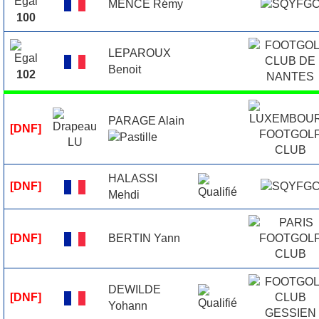
MENCÉ Rémy
100
LEPAROUX
Benoit
102
PARAGE Alain
[DNF]
HALASSI
[DNF]
Mehdi
BERTIN Yann
[DNF]
DEWILDE
[DNF]
Yohann