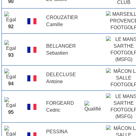
90
CROUZATIER
Camille
92
BELLANGER
Sebastien
93
DELECLUSE
Antoine
94
FORGEARD
Cedric
95
PESSINA