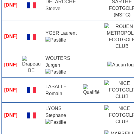
DELAROCHE
[DNF]
Steeve
YGER Laurent
[DNF]
WOUTERS
[DNF]
Jurgen
LASALLE
[DNF]
Romain
LYONS
[DNF]
Stephane