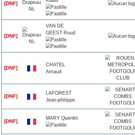
Klaas
[DNF]
VAN DE
GEEST Ruud
[DNF]
CHATEL
[DNF]
Arnaud
LAFOREST
[DNF]
Jean-philippe
MARY Quentin
[DNF]