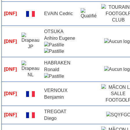
EVAIN Cedric
[DNF]
OTSUKA
Arihiro Eugene
[DNF]
HABRAKEN
[DNF]
Ronald
VERNOUX
[DNF]
Benjamin
TREGOAT
[DNF]
Diego