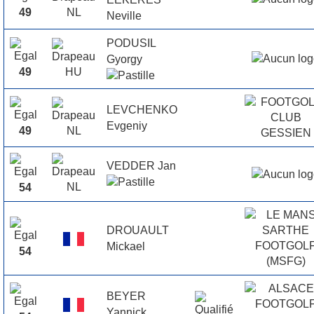
49
Neville
PODUSIL
Gyorgy
49
LEVCHENKO
Evgeniy
49
VEDDER Jan
54
DROUAULT
Mickael
54
BEYER
Yannick