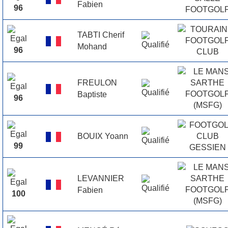
Fabien
96
TABTI Cherif
Mohand
96
FREULON
Baptiste
96
BOUIX Yoann
99
LEVANNIER
Fabien
100