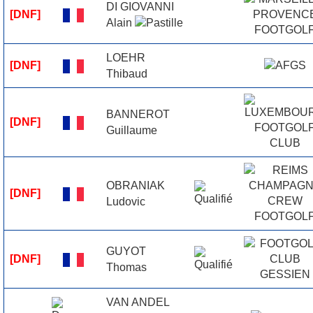
DI GIOVANNI
[DNF]
Alain
LOEHR
[DNF]
Thibaud
BANNEROT
[DNF]
Guillaume
OBRANIAK
[DNF]
Ludovic
GUYOT
[DNF]
Thomas
VAN ANDEL