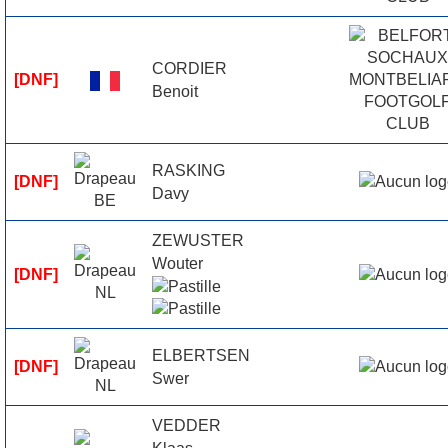
CORDIER
[DNF]
Benoit
RASKING
[DNF]
Davy
ZEWUSTER
Wouter
[DNF]
ELBERTSEN
[DNF]
Swer
VEDDER