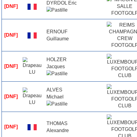
DYRDOL Eric
[DNF]
ERNOUF
[DNF]
Guillaume
HOLZER
[DNF]
Jacques
ALVES
[DNF]
Michael
THOMAS
[DNF]
Alexandre