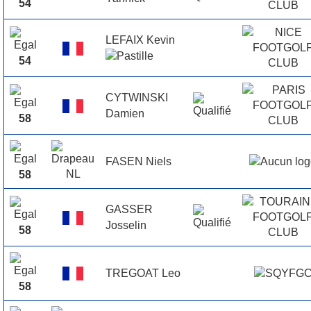
54
LEFAIX Kevin
54
CYTWINSKI
Damien
58
FASEN Niels
58
GASSER
Josselin
58
TREGOAT Leo
58