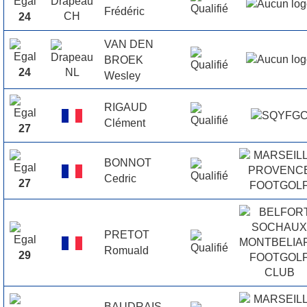
Frédéric
24
VAN DEN
BROEK
24
Wesley
RIGAUD
Clément
27
BONNOT
Cedric
27
PRETOT
Romuald
29
BAUDRAIS