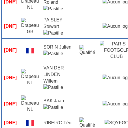
[DNF]
Roland
PAISLEY
[DNF]
Stewart
SORIN Julien
[DNF]
VAN DER
LINDEN
[DNF]
Willem
BAK Jaap
[DNF]
RIBEIRO Téo
[DNF]