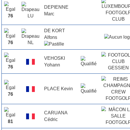
DEPIENNE
Marc
76
DE KORT
Alfons
76
VEHOSKI
Yohann
76
PLACE Kevin
76
CARUANA
Cédric
81