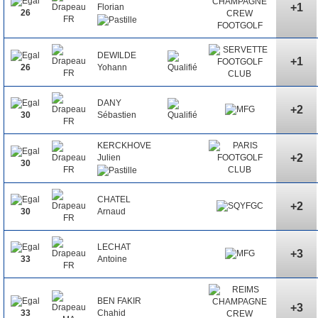
+1
Florian
26
DEWILDE
+1
Yohann
26
DANY
+2
Sébastien
30
KERCKHOVE
+2
Julien
30
CHATEL
+2
Arnaud
30
LECHAT
+3
Antoine
33
BEN FAKIR
+3
Chahid
33