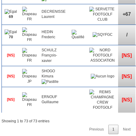
DECRENISSE
+67
Laurent
69
HEDIN
/
Frederic
70
SCHULZ
[NS]
[NS]
François-
xavier
SHOGO
[NS]
[NS]
Kimura
ERNOUF
[NS]
[NS]
Guillaume
Showing 1 to 73 of 73 entries
Previous
1
Next