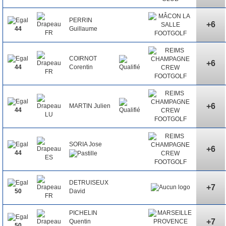
PERRIN
+6
Guillaume
44
COIRNOT
+6
Corentin
44
+6
MARTIN Julien
44
SORIA Jose
+6
44
DETRUISEUX
+7
David
50
PICHELIN
+7
Quentin
50