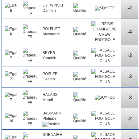
CYTWINSKI
-4
Damien
5
POLFLIET
-4
Alexandre
6
BEYER
-3
Yannick
7
POIRIER
-3
Gaëtan
7
HALASSI
-3
Mehdi
7
BAUMANN
-2
Philippe
10
GUENAIRE