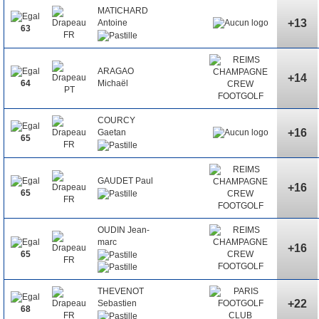
MATICHARD
+13
Antoine
63
ARAGAO
+14
Michaël
64
COURCY
+16
Gaetan
65
GAUDET Paul
+16
65
OUDIN Jean-
marc
+16
65
THEVENOT
+22
Sebastien
68