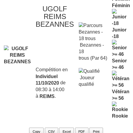
Féminin
UGOLF
REIMS
BEZANNES
Junior
-18
Bezannes -
18
trous (Par 64)
Senior
>= 46
Compétition en
Individuel
Joueur
de
11/10/2020
qualifié
08:30 à 14:00
Vétéran
à
.
REIMS
>= 56
Rookie
Copy
CSV
Excel
PDF
Print