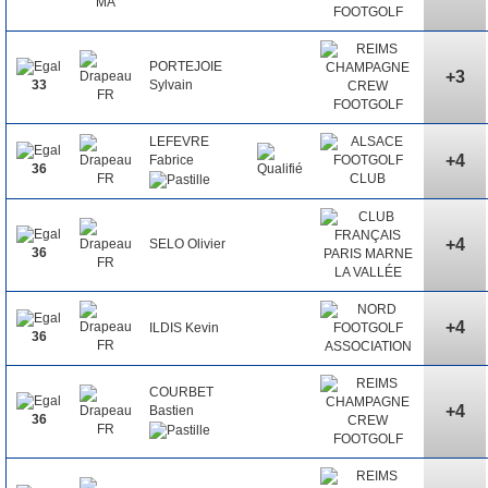
PORTEJOIE
+3
Sylvain
33
LEFEVRE
+4
Fabrice
36
+4
SELO Olivier
36
+4
ILDIS Kevin
36
COURBET
+4
Bastien
36