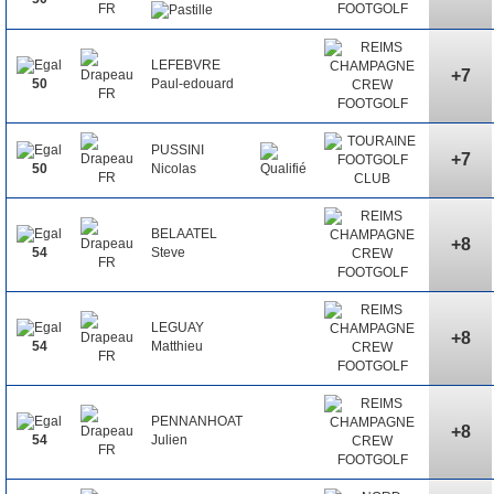
LEFEBVRE
+7
Paul-edouard
50
PUSSINI
+7
Nicolas
50
BELAATEL
+8
Steve
54
LEGUAY
+8
Matthieu
54
PENNANHOAT
+8
Julien
54