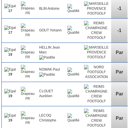
-1
BLIN Antoine
17
-1
GOUT Yohann
17
HELLIN Jean
Par
Marc
19
NOWAK Paul
Par
19
CLOUET
Par
Aurélien
19
LECOQ
Par
Christophe
19