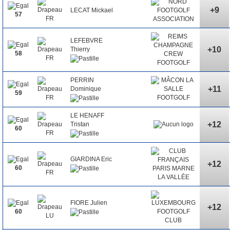
+9
LECAT Mickael
57
LEFEBVRE
+10
Thierry
58
PERRIN
+11
Dominique
59
LE HENAFF
+12
Tristan
60
GIARDINA Eric
+12
60
FIORE Julien
+12
60