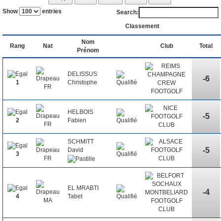
Show
entries
Search:
Classement
Nom
Rang
Nat
Club
Total
Prénom
DELISSUS
-6
Christophe
1
HELBOIS
-5
Fabien
2
SCHMITT
-5
David
3
EL MRABTI
-4
Tabet
4