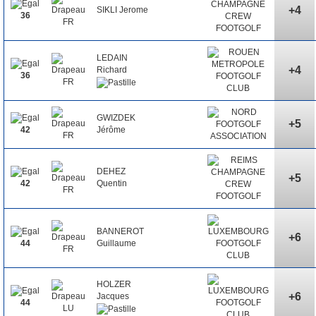
+4
SIKLI Jerome
36
LEDAIN
+4
Richard
36
GWIZDEK
+5
Jérôme
42
DEHEZ
+5
Quentin
42
BANNEROT
+6
Guillaume
44
HOLZER
+6
Jacques
44