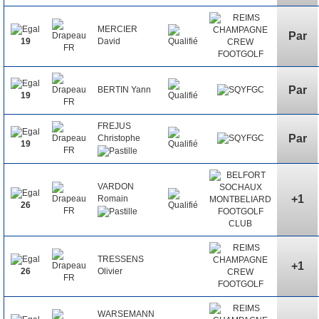
MERCIER
Par
David
19
Par
BERTIN Yann
19
FREJUS
Par
Christophe
19
VARDON
+1
Romain
26
TRESSENS
+1
Olivier
26
WARSEMANN