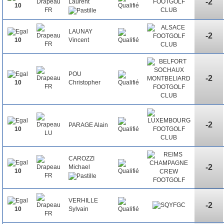
-2
Laurent
10
LAUNAY
-2
Vincent
10
POU
-2
Christopher
10
-2
PARAGE Alain
10
CAROZZI
-2
Michael
10
VERHILLE
-2
Sylvain
10