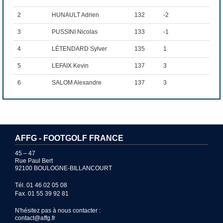
2
HUNAULT Adrien
132
-2
3
PUSSINI Nicolas
133
-1
4
LÉTENDARD Sylver
135
1
5
LEFAIX Kevin
137
3
6
SALOM Alexandre
137
3
6
MARCHAND Gwenaël
137
3
8
BUAILLON Jason
138
4
8
CAROZZI Michael
138
4
AFFG - FOOTGOLF FRANCE
10
MARY Quentin
139
5
45 – 47
Rue Paul Bert
92100 BOULOGNE-BILLANCOURT
Showing 1 to 10 of 67 entries
Tél. 01 46 02 05 08
Previous
1
2
3
4
5
6
7
Next
Fax. 01 55 39 92 81
N'hésitez pas à nous contacter :
contact@affg.fr