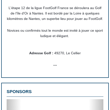
L'étape 12 de la ligue FootGolf France se déroulera au Golf
de l'île d'Or à Nantes. Il est bordé par la Loire à quelques
kilomètres de Nantes, un superbe lieu pour jouer au FootGolf.
Novices ou confirmés tout le monde est invité à jouer ce sport
ludique et élégant.
Adresse Golf :
 49270, Le Cellier
---
PROGRAMME DU WEEKEND :
# 
Samedi 1 Juillet 2023
SPONSORS
- 07h30 : Accueil des participants
- 08h00 : Briefing Sportif 
Previous
Next
- 08h30 : Début de la compétition Individuel R1
- 12h30 : Fin de la compétition Individuel R1