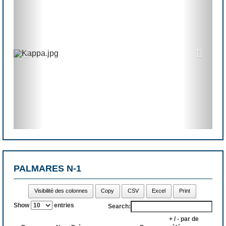
- 12h30 - 13h30 : Déjeuner
- 13h40 : Briefing Sportif
- 14h00 : Début de la compétition Équipe 
- 18h00 : Fin de la compétition Équipe
# 
Dimanche
 2 Juillet 2023
- 07h30 : Accueil des participants
- 08h00 : Briefing Sportif 
- 08h30 : Début de la compétition Individuel R2
- 12h30 : Fin de la compétition Individuel R2
- 13h0
0 : Cérémonie de remise des prix
PALMARES N-1
---
Les places sont limitées :
Visibilité des colonnes
Copy
CSV
Excel
Print
Show
entries
Search:
> Individuel : 135 joueurs
+ / - par de