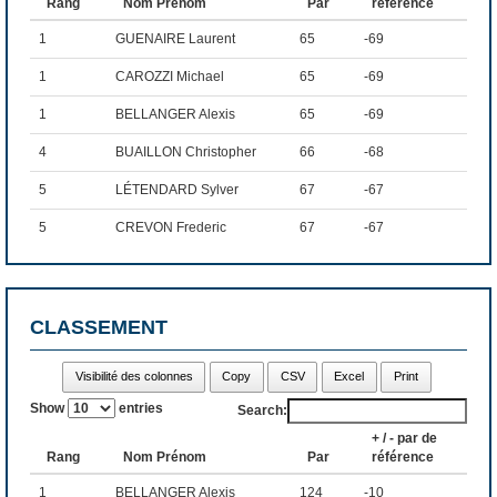
> Équipe : 110 équipes (220 joueurs) 
Rang
Nom Prénom
Par
référence
> Nombre de rounds : 1 round
1
GUENAIRE Laurent
65
-69
> Étape 12 = 2 crédits
> Grille de points : Indiv Elite 300, Equipe AFFG150
1
CAROZZI Michael
65
-69
1
BELLANGER Alexis
65
-69
Les records du parcours :
4
BUAILLON Christopher
66
-68
5
LÉTENDARD Sylver
67
-67
> Individuel : Buaillon C (-7) 
5
CREVON Frederic
67
-67
> Équipe : Condamines T/ Pretot R, Drouault M/ Buaillon C 
(-9)
5
GOUT Yohann
67
-67
8
GUYEN Julien
70
-64
CLASSEMENT
8
LOUREIRO Samuel
70
-64
Visibilité des colonnes
Copy
CSV
Excel
Print
10
GASSER Josselin
71
-63
Show
entries
Search:
Showing 1 to 10 of 51 entries
+ / - par de
Rang
Nom Prénom
Par
référence
Previous
1
2
3
4
5
6
Next
1
BELLANGER Alexis
124
-10