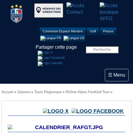
Connexion Espace Membre
Golf
Presse
Partager cette page
Toggle navi
☰ Menu
Accueil
»
Saisons
»
Tours Régionaux
»
Rhône-Alpes FootGolf Tour
»