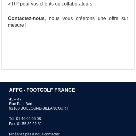
> RP pour vos clients ou collaborateurs
Contactez-nous
, nous vous créerons une offre sur
mesure !
AFFG - FOOTGOLF FRANCE
45 – 47
Rue Paul Bert
92100 BOULOGNE-BILLANCOURT
Tél. 01 46 02 05 08
Fax. 01 55 39 92 81
N'hésitez pas à nous contacter :