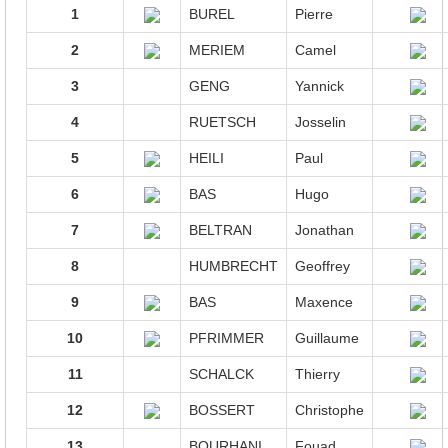
1
BUREL
Pierre
2
MERIEM
Camel
3
GENG
Yannick
4
RUETSCH
Josselin
5
HEILI
Paul
6
BAS
Hugo
7
BELTRAN
Jonathan
8
HUMBRECHT
Geoffrey
9
BAS
Maxence
10
PFRIMMER
Guillaume
11
SCHALCK
Thierry
12
BOSSERT
Christophe
13
BOURHANI
Fouad