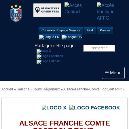
Connexion Espace Membre
Golf
Presse
Partager cette page
Toggle navi
☰ Menu
Accueil
»
Saisons
»
Tours Régionaux
»
Alsace-Franche-Comté FootGolf Tour
»
ALSACE FRANCHE COMTE