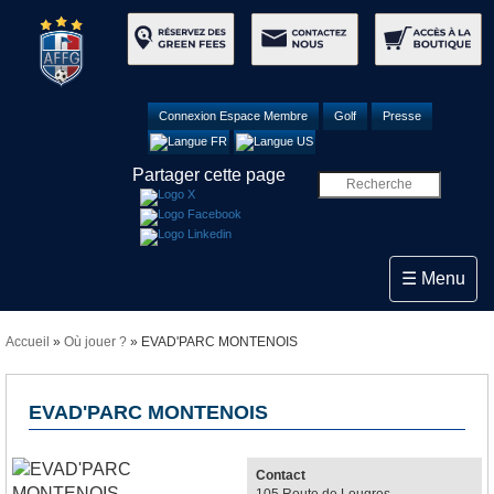
Connexion Espace Membre
Golf
Presse
Partager cette page
Toggle navi
☰ Menu
Accueil
»
Où jouer ?
» EVAD'PARC MONTENOIS
EVAD'PARC MONTENOIS
Contact
105 Route de Lougres