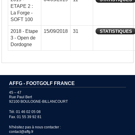
ETAPE 2 :
La Forge -
SOFT 100
2018 - Etape
15/09/2018
31
STATISTIQUES
3 - Open de
Dordogne
AFFG - FOOTGOLF FRANCE
45 – 47
Rue Paul Bert
92100 BOULOGNE-BILLANCOURT
Tél. 01 46 02 05 08
Fax. 01 55 39 92 81
N'hésitez pas à nous contacter :
contact@affg.fr