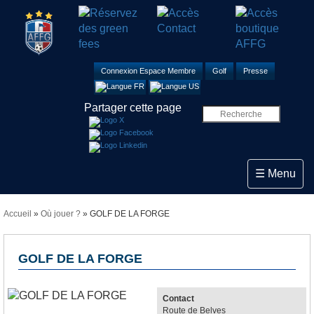
Connexion Espace Membre
Golf
Presse
Partager cette page
Toggle navi
☰ Menu
Accueil
»
Où jouer ?
» GOLF DE LA FORGE
GOLF DE LA FORGE
Contact
Route de Belves